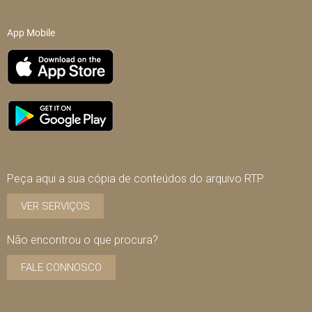
App Mobile
Peça aqui a sua cópia de conteúdos do arquivo RTP
VER SERVIÇOS
Não encontrou o que procura?
FALE CONNOSCO