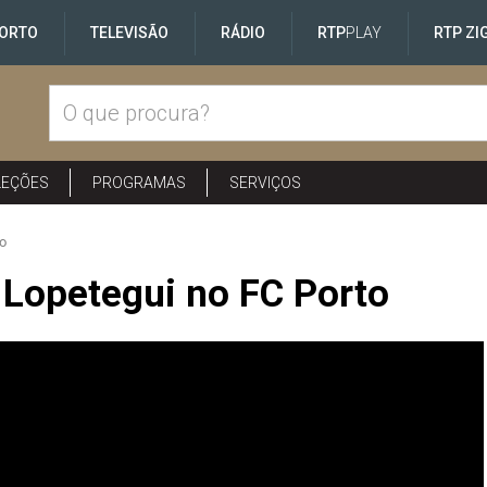
ORTO
TELEVISÃO
RÁDIO
RTP
PLAY
RTP ZI
LEÇÕES
PROGRAMAS
SERVIÇOS
to
 Lopetegui no FC Porto