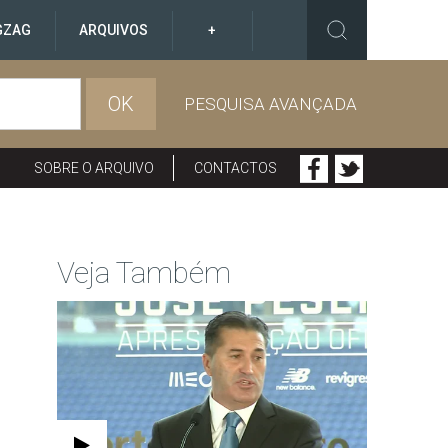
GZAG
ARQUIVOS
+
OK
PESQUISA AVANÇADA
SOBRE O ARQUIVO
CONTACTOS
Veja Também