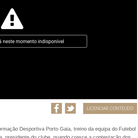
á neste momento indisponível
LICENCIAR CONTEÚDO
ormação Desportiva Porto Gaia, treino da equipa do Futebol
a, presidente do clube, quando cresce a contestação dos