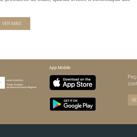
VER MAIS
App Mobile
Peça
con
VE