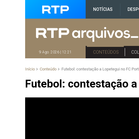
NOTÍCIAS
DESP
CONTEÚDOS
CO
9 Ago. 2026 | 12:21
Início
Conteúdo
Futebol: contestação a Lopetegui no FC Por
Futebol: contestação a