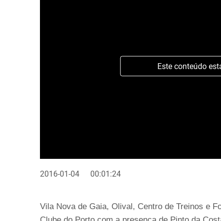
Este conteúdo est
2016-01-04
00:01:24
Vila Nova de Gaia, Olival, Centro de Treinos e F
Clube do Porto com a presença de Pinto da Cost