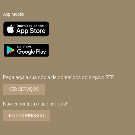
App Mobile
Peça aqui a sua cópia de conteúdos do arquivo RTP
VER SERVIÇOS
Não encontrou o que procura?
FALE CONNOSCO