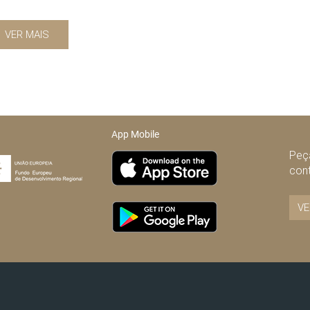
VER MAIS
App Mobile
Peça
con
VE