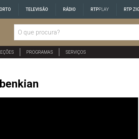
ORTO
TELEVISÃO
RÁDIO
RTP
PLAY
RTP ZI
LEÇÕES
PROGRAMAS
SERVIÇOS
lbenkian