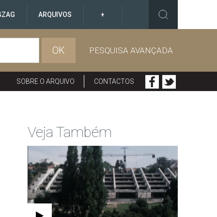
GZAG
ARQUIVOS
+
OK
PESQUISA AVANÇADA
SOBRE O ARQUIVO
CONTACTOS
Veja Também