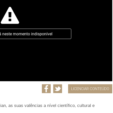
á neste momento indisponível
LICENCIAR CONTEÚDO
, as suas valências a nível científico, cultural e