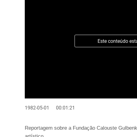
Este conteúdo est
1982-05-01
00:01:21
Reportagem sobre a Fundação Calouste Gulbenkian
artístico.