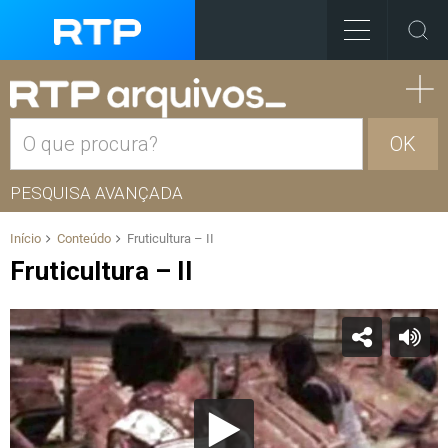
OK
PESQUISA AVANÇADA
Início
Conteúdo
Fruticultura – II
Fruticultura – II