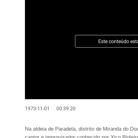
Este conteúdo est
1973-11-01
00:39:20
Na aldeia de Paradela, distrito de Miranda do D
cantor e improvisador conhecido por Xico Biolei