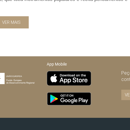
VER MAIS
App Mobile
Peça
con
VE