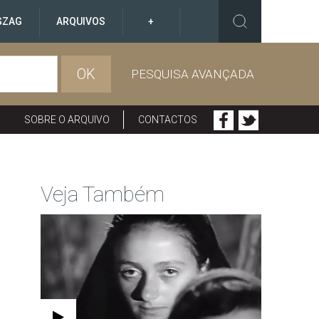
GZAG
ARQUIVOS
+
OK
PESQUISA AVANÇADA
SOBRE O ARQUIVO
CONTACTOS
Veja Também