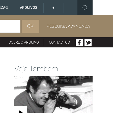
GZAG
ARQUIVOS
+
OK
PESQUISA AVANÇADA
SOBRE O ARQUIVO
CONTACTOS
Veja Também