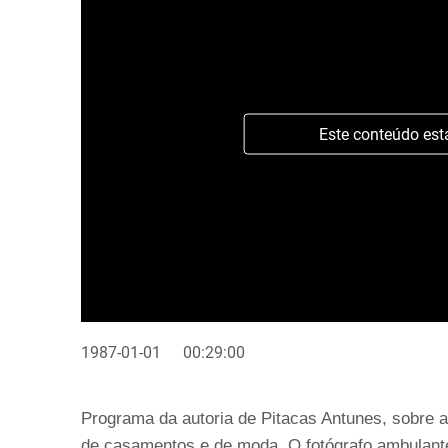
Este conteúdo est
1987-01-01
00:29:00
Programa da autoria de Pitacas Antunes, sobre a p
de casamentos e de moda. O fotógrafo ambulante 