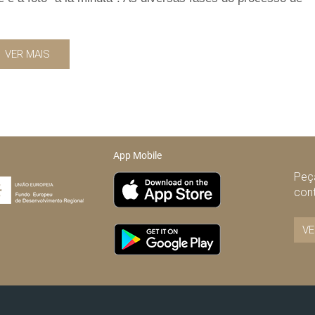
VER MAIS
App Mobile
Peça
con
VE