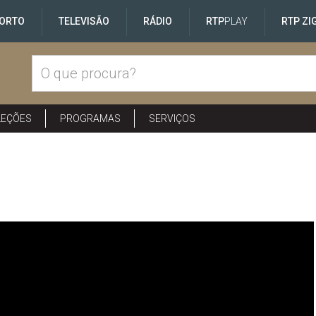
ORTO
TELEVISÃO
RÁDIO
RTP
PLAY
RTP ZI
LEÇÕES
PROGRAMAS
SERVIÇOS