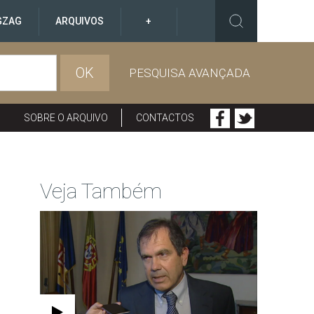
GZAG
ARQUIVOS
+
OK
PESQUISA AVANÇADA
SOBRE O ARQUIVO
CONTACTOS
Veja Também