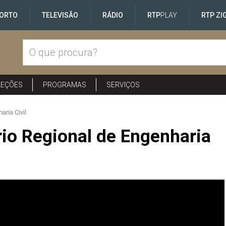
ORTO
TELEVISÃO
RÁDIO
RTP
PLAY
RTP ZI
LEÇÕES
PROGRAMAS
SERVIÇOS
aria Civil
io Regional de Engenharia