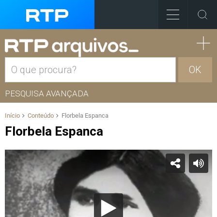
OK
PESQUISA AVANÇADA
Início
Conteúdo
Florbela Espanca
Florbela Espanca