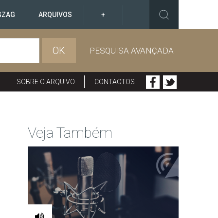
GZAG
ARQUIVOS
+
OK
PESQUISA AVANÇADA
SOBRE O ARQUIVO
CONTACTOS
Veja Também