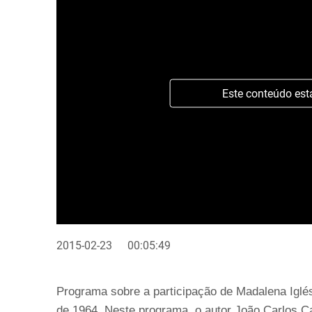
Este conteúdo est
2015-02-23
00:05:49
Programa sobre a participação de Madalena Iglé
de 1964. Neste programa, o autor João Carlos Ca