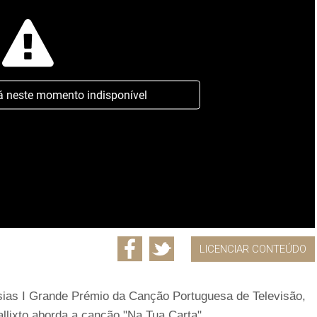
á neste momento indisponível
LICENCIAR CONTEÚDO
sias I Grande Prémio da Canção Portuguesa de Televisão,
llixto aborda a canção "Na Tua Carta".