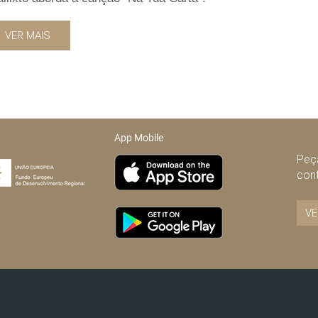
VER MAIS
App Mobile
Peça
con
VE