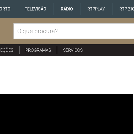
ORTO
TELEVISÃO
RÁDIO
RTP
PLAY
RTP ZI
LEÇÕES
PROGRAMAS
SERVIÇOS