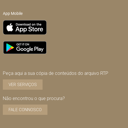
App Mobile
Peça aqui a sua cópia de conteúdos do arquivo RTP
VER SERVIÇOS
Não encontrou o que procura?
FALE CONNOSCO