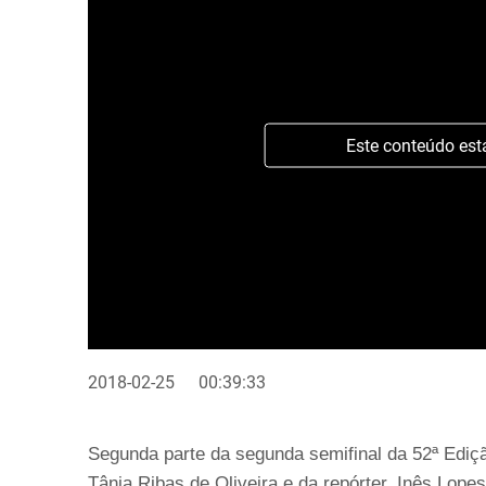
Este conteúdo est
2018-02-25
00:39:33
Segunda parte da segunda semifinal da 52ª Ediç
Tânia Ribas de Oliveira e da repórter, Inês Lop