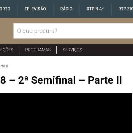
ORTO
TELEVISÃO
RÁDIO
RTP
PLAY
RTP ZI
LEÇÕES
PROGRAMAS
SERVIÇOS
rte II
 – 2ª Semifinal – Parte II