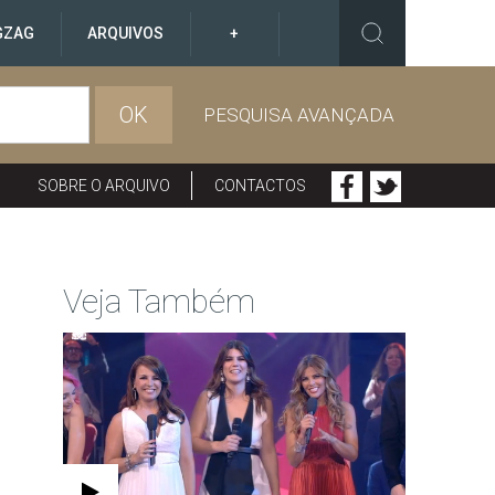
GZAG
ARQUIVOS
+
OK
PESQUISA AVANÇADA
SOBRE O ARQUIVO
CONTACTOS
Veja Também