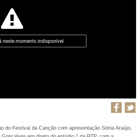
á neste momento indisponível
ão do Festival da Canção com apresentação Sónia Araújo,
es Gonçalves em direto do estúdio 1 da RTP, com a