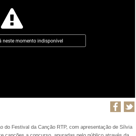
á neste momento indisponível
ão do Festival da Canção RTP, com apresentação de Sílvia
e canções a concurso, apuradas pelo público através da