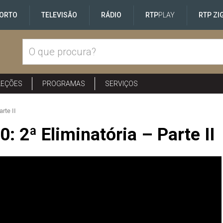
ORTO
TELEVISÃO
RÁDIO
RTP
PLAY
RTP ZI
LEÇÕES
PROGRAMAS
SERVIÇOS
rte II
: 2ª Eliminatória – Parte II