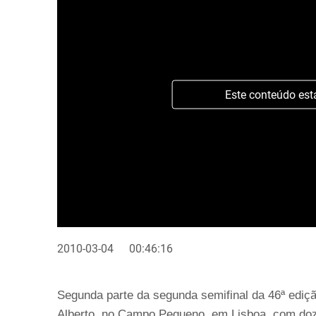
Este conteúdo est
2010-03-04
00:46:16
Segunda parte da segunda semifinal da 46ª ediç
Alberto, no Campo Pequeno, em Lisboa, com doz