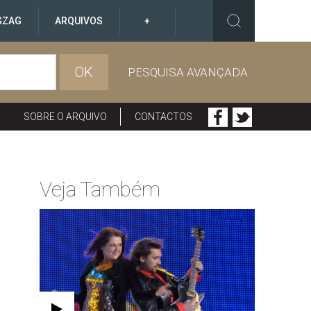
GZAG
ARQUIVOS
+
OK
PESQUISA AVANÇADA
SOBRE O ARQUIVO
CONTACTOS
Veja Também