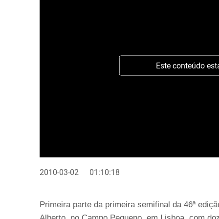
Este conteúdo est
2010-03-02
01:10:18
Primeira parte da primeira semifinal da 46ª edi
Alberto, no Campo Pequeno, em Lisboa, com doz