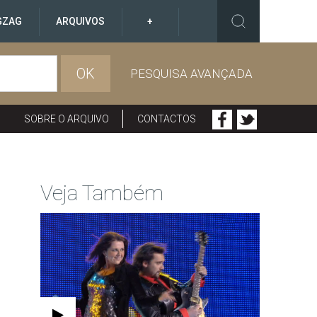
GZAG
ARQUIVOS
+
OK
PESQUISA AVANÇADA
SOBRE O ARQUIVO
CONTACTOS
Veja Também