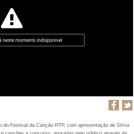
á neste momento indisponível
ção do Festival da Canção RTP, com apresentação de Sílvia
e canções a concurso, apuradas pelo público através da