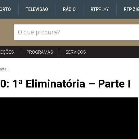
ORTO
TELEVISÃO
RÁDIO
RTP
PLAY
RTP ZI
LEÇÕES
PROGRAMAS
SERVIÇOS
arte I
: 1ª Eliminatória – Parte I