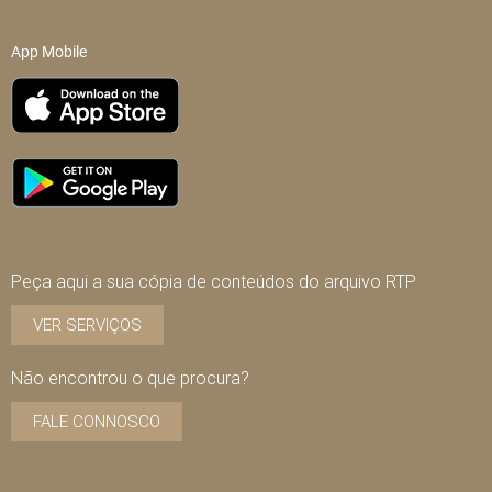
App Mobile
Peça aqui a sua cópia de conteúdos do arquivo RTP
VER SERVIÇOS
Não encontrou o que procura?
FALE CONNOSCO