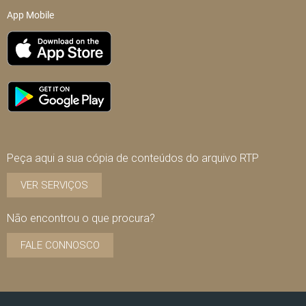
App Mobile
Peça aqui a sua cópia de conteúdos do arquivo RTP
VER SERVIÇOS
Não encontrou o que procura?
FALE CONNOSCO