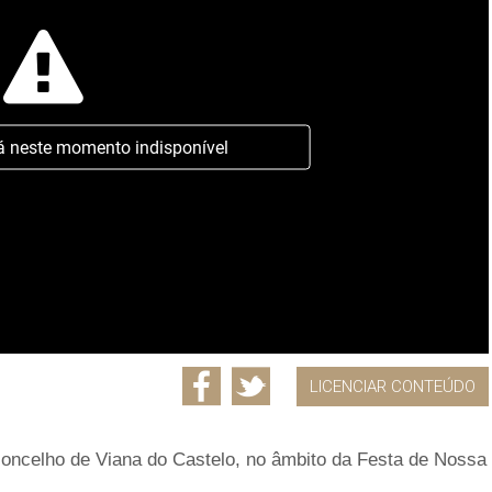
á neste momento indisponível
LICENCIAR CONTEÚDO
oncelho de Viana do Castelo, no âmbito da Festa de Nossa