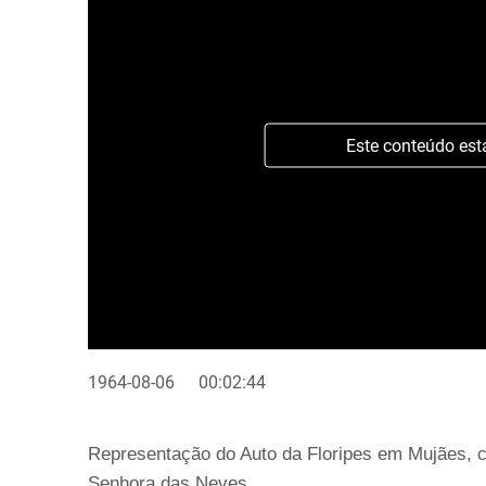
Este conteúdo est
1964-08-06
00:02:44
Representação do Auto da Floripes em Mujães, c
Senhora das Neves.