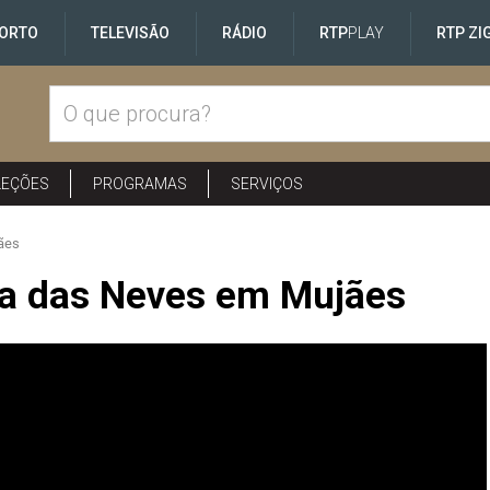
ORTO
TELEVISÃO
RÁDIO
RTP
PLAY
RTP ZI
LEÇÕES
PROGRAMAS
SERVIÇOS
ães
ra das Neves em Mujães