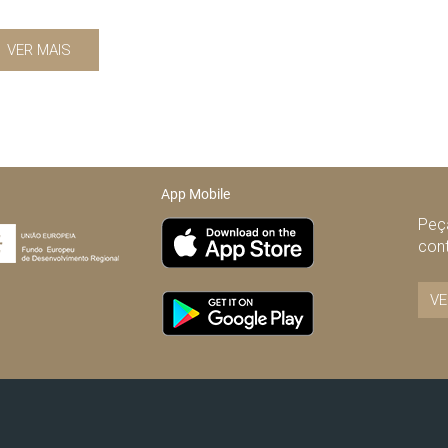
VER MAIS
App Mobile
Peça
con
VE