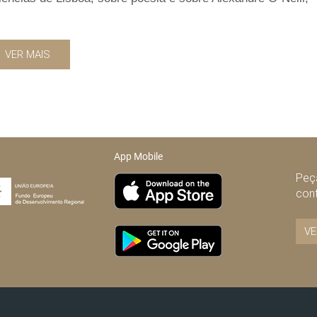
VER MAIS
App Mobile
Peça
con
VE