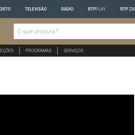
ORTO
TELEVISÃO
RÁDIO
RTP
PLAY
RTP ZI
LEÇÕES
PROGRAMAS
SERVIÇOS