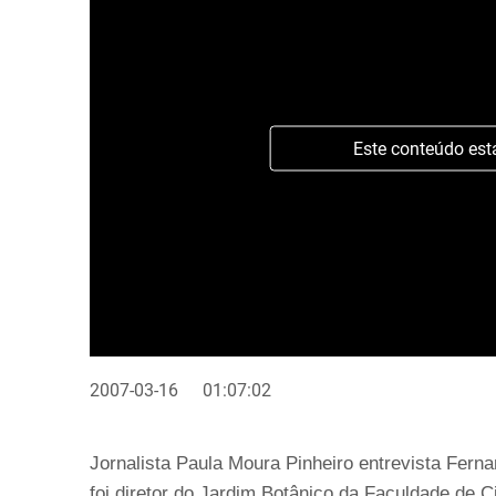
Este conteúdo est
2007-03-16
01:07:02
Jornalista Paula Moura Pinheiro entrevista Ferna
foi diretor do Jardim Botânico da Faculdade de C