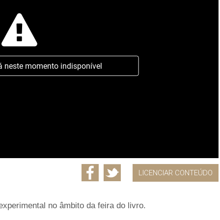
á neste momento indisponível
LICENCIAR CONTEÚDO
xperimental no âmbito da feira do livro.