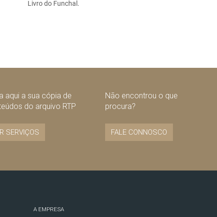
Livro do Funchal.
 aqui a sua cópia de
Não encontrou o que
teúdos do arquivo RTP
procura?
R SERVIÇOS
FALE CONNOSCO
A EMPRESA