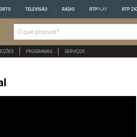
ORTO
TELEVISÃO
RÁDIO
RTP
PLAY
RTP ZI
LEÇÕES
PROGRAMAS
SERVIÇOS
al