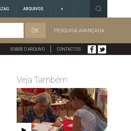
GZAG
ARQUIVOS
+
OK
PESQUISA AVANÇADA
SOBRE O ARQUIVO
CONTACTOS
Veja Também