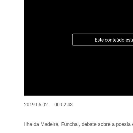
Este conteúdo est
2019-06-02
00:02:43
Ilha da Madeira, Funchal, debate sobre a poesia e