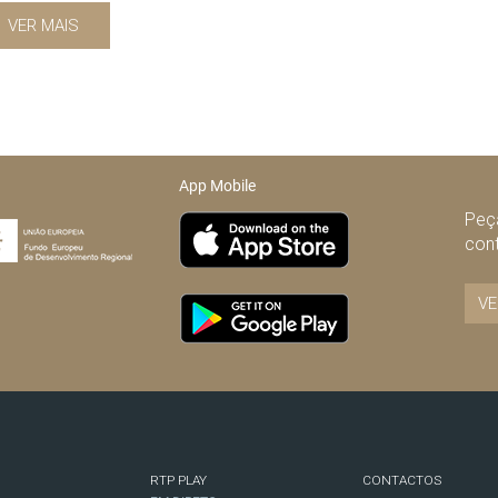
VER MAIS
App Mobile
Peça
con
VE
RTP PLAY
CONTACTOS