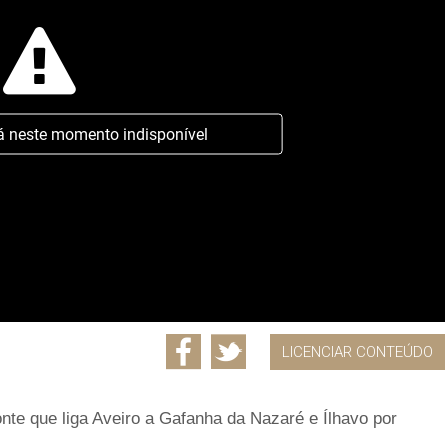
á neste momento indisponível
LICENCIAR CONTEÚDO
onte que liga Aveiro a Gafanha da Nazaré e Ílhavo por