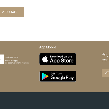
VER MAIS
App Mobile
Peça
con
VE