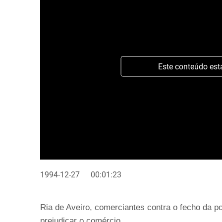
Este conteúdo est
1994-12-27
00:01:23
Ria de Aveiro, comerciantes contra o fecho da p
prejudicar o comércio.