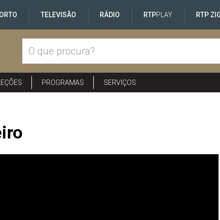
ORTO
TELEVISÃO
RÁDIO
RTP
PLAY
RTP ZI
LEÇÕES
PROGRAMAS
SERVIÇOS
iro