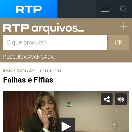
OK
PESQUISA AVANÇADA
Início
Conteúdo
Falhas e Fífias
Falhas e Fífias