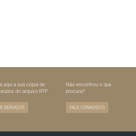
 aqui a sua cópia de
Não encontrou o que
teúdos do arquivo RTP
procura?
R SERVIÇOS
FALE CONNOSCO