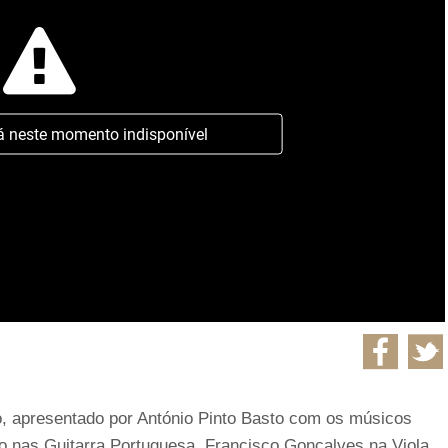
á neste momento indisponível
o, apresentado por António Pinto Basto com os músicos
o nas Guitarra Portuguesa, Francisco Gonçalves na Viola,