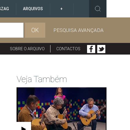
GZAG
ARQUIVOS
+
OK
PESQUISA AVANÇADA
SOBRE O ARQUIVO
CONTACTOS
Veja Também