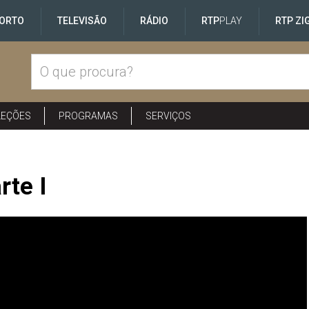
ORTO
TELEVISÃO
RÁDIO
RTP
PLAY
RTP ZI
LEÇÕES
PROGRAMAS
SERVIÇOS
rte I