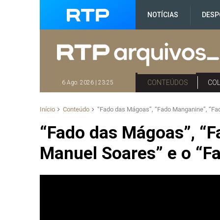
NOTÍCIAS
DESP
CONTEÚDOS
CO
6 Ago. 2026 | 23:25
Início
Conteúdo
“Fado das Mágoas”, “Fado Manganine”, “Fa
“Fado das Mágoas”, “F
Manuel Soares” e o “F