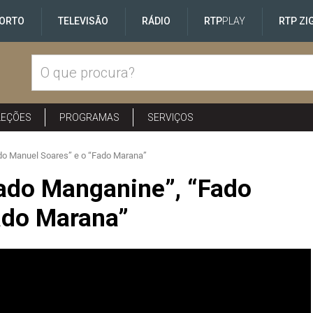
ORTO
TELEVISÃO
RÁDIO
RTP
PLAY
RTP ZI
LEÇÕES
PROGRAMAS
SERVIÇOS
do Manuel Soares” e o “Fado Marana”
ado Manganine”, “Fado
ado Marana”