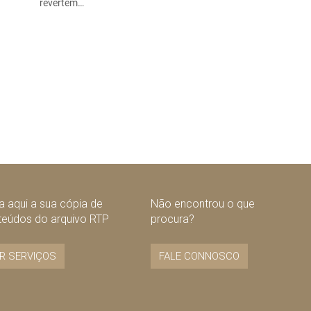
revertem…
 aqui a sua cópia de
Não encontrou o que
teúdos do arquivo RTP
procura?
R SERVIÇOS
FALE CONNOSCO