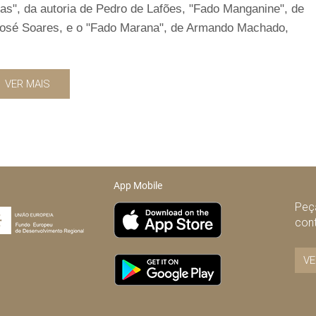
", da autoria de Pedro de Lafões, "Fado Manganine", de
José Soares, e o "Fado Marana", de Armando Machado,
VER MAIS
App Mobile
Peça
con
VE