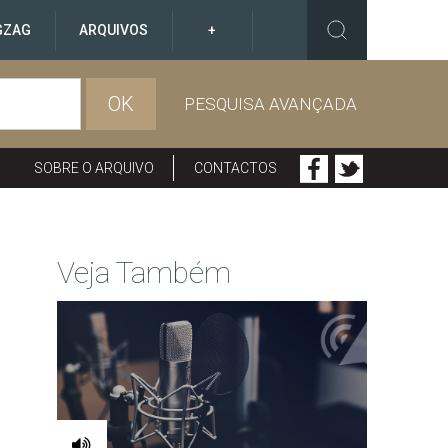
GZAG
ARQUIVOS
+
OK
PESQUISA AVANÇADA
SOBRE O ARQUIVO
CONTACTOS
Veja Também