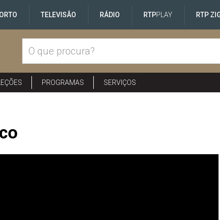
ORTO
TELEVISÃO
RÁDIO
RTP
PLAY
RTP ZI
LEÇÕES
PROGRAMAS
SERVIÇOS
sco