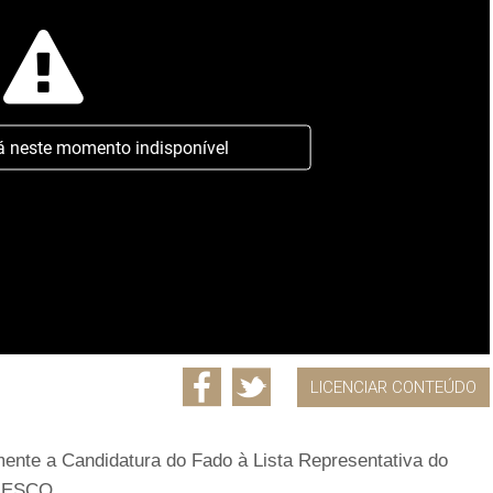
á neste momento indisponível
LICENCIAR CONTEÚDO
ente a Candidatura do Fado à Lista Representativa do
UNESCO.