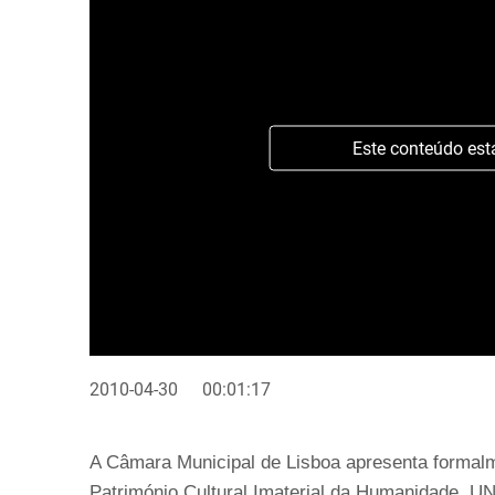
Este conteúdo est
2010-04-30
00:01:17
A Câmara Municipal de Lisboa apresenta formalm
Património Cultural Imaterial da Humanidade, 