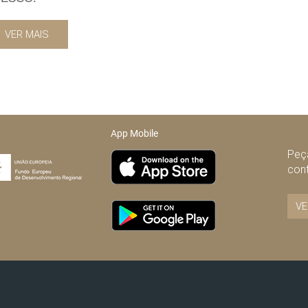
VER MAIS
App Mobile
Peça
con
VE