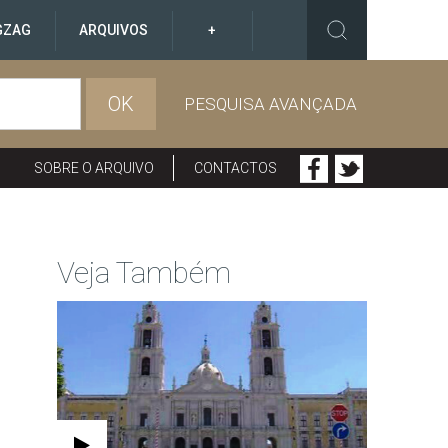
GZAG
ARQUIVOS
+
OK
PESQUISA AVANÇADA
SOBRE O ARQUIVO
CONTACTOS
Veja Também