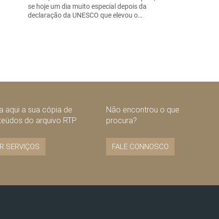
se hoje um dia muito especial depois da
declaração da UNESCO que elevou o…
 aqui a sua cópia de
Não encontrou o que
teúdos do arquivo RTP
procura?
R SERVIÇOS
FALE CONNOSCO