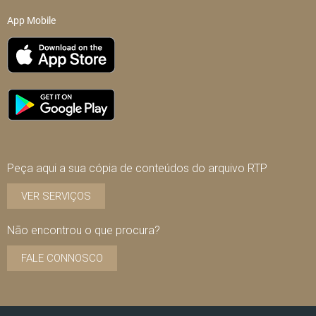
App Mobile
Peça aqui a sua cópia de conteúdos do arquivo RTP
VER SERVIÇOS
Não encontrou o que procura?
FALE CONNOSCO