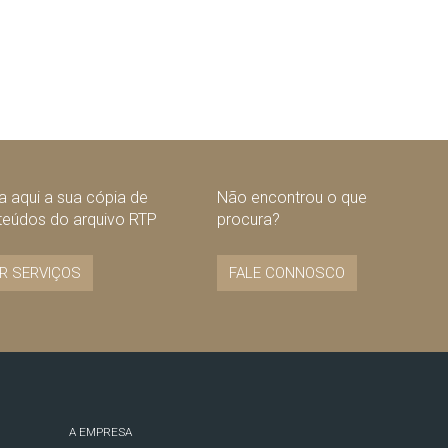
 aqui a sua cópia de
Não encontrou o que
teúdos do arquivo RTP
procura?
R SERVIÇOS
FALE CONNOSCO
A EMPRESA