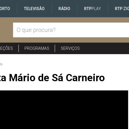
ORTO
TELEVISÃO
RÁDIO
RTP
PLAY
RTP ZI
LEÇÕES
PROGRAMAS
SERVIÇOS
ro
a Mário de Sá Carneiro