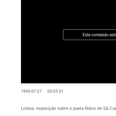
Este conteúdo est
1990-07-27
00:03:01
Lisboa, exposição sobre o poeta Mário de Sá Car