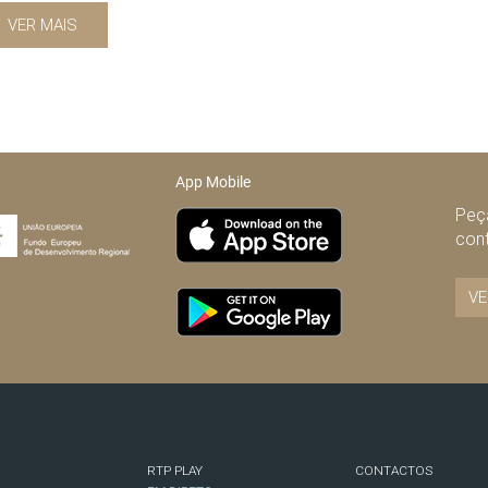
VER MAIS
App Mobile
Peça
con
VE
RTP PLAY
CONTACTOS