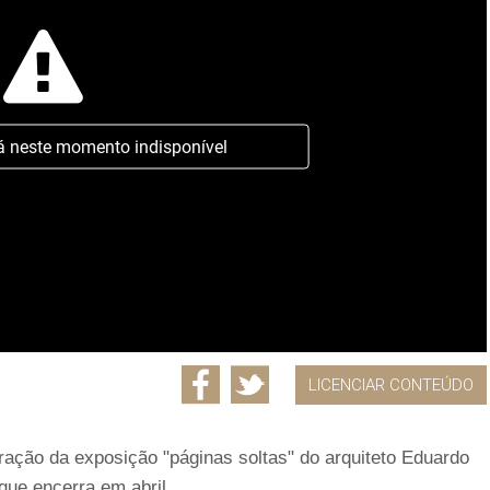
á neste momento indisponível
LICENCIAR CONTEÚDO
uração da exposição "páginas soltas" do arquiteto Eduardo
que encerra em abril.