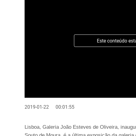
Este conteúdo est
2019-01-22
00:01:55
Lisboa, Galeria João Esteves de Oliveira, inaug
Souto de Moura, é a última exposição da galeria 