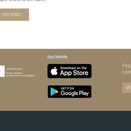
VER MAIS
App Mobile
Peça
con
VE