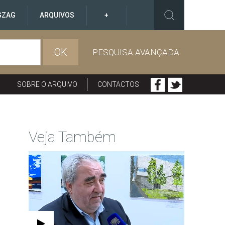
GZAG
ARQUIVOS
+
OK
PESQUISA AVANÇADA
SOBRE O ARQUIVO
CONTACTOS
Veja Também