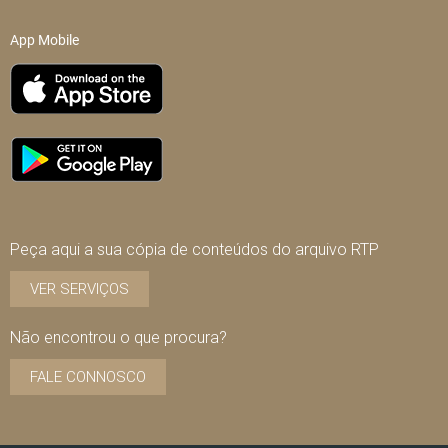
App Mobile
Peça aqui a sua cópia de conteúdos do arquivo RTP
VER SERVIÇOS
Não encontrou o que procura?
FALE CONNOSCO