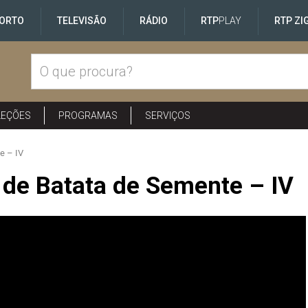
ORTO
TELEVISÃO
RÁDIO
RTP
PLAY
RTP ZI
LEÇÕES
PROGRAMAS
SERVIÇOS
e – IV
 de Batata de Semente – IV