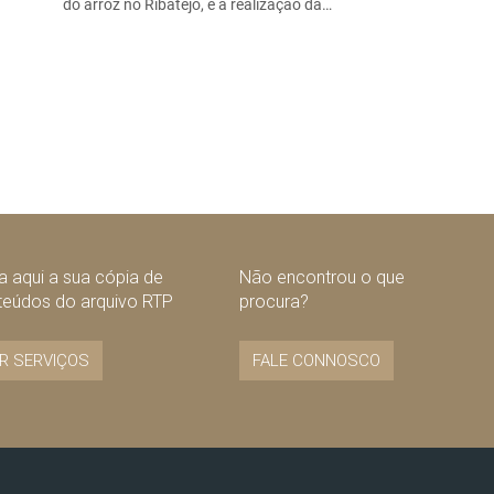
do arroz no Ribatejo, e a realização da…
 aqui a sua cópia de
Não encontrou o que
teúdos do arquivo RTP
procura?
R SERVIÇOS
FALE CONNOSCO