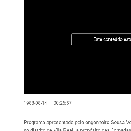
Este conteúdo est
1988-08-14
00:26:57
Programa apresentado pelo engenheiro Sousa Ve
no distrito de Vila Real, a propósito das Jornad