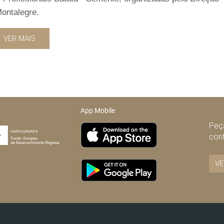
Montalegre.
VER MAIS
App Mobile
Peça
con
VE