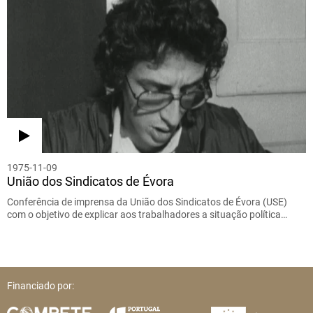
1975-11-09
União dos Sindicatos de Évora
Conferência de imprensa da União dos Sindicatos de Évora (USE)
com o objetivo de explicar aos trabalhadores a situação política…
Financiado por: