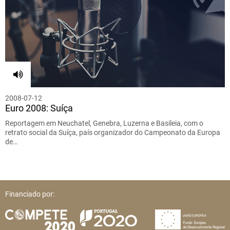
2008-07-12
Euro 2008: Suíça
Reportagem em Neuchatel, Genebra, Luzerna e Basileia, com o
retrato social da Suíça, país organizador do Campeonato da Europa
de…
Financiado por: