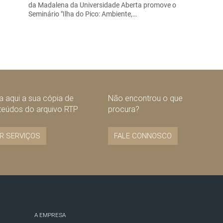
da Madalena da Universidade Aberta promove o
Seminário "Ilha do Pico: Ambiente,…
 aqui a sua cópia de
Não encontrou o que
teúdos do arquivo RTP
procura?
R SERVIÇOS
FALE CONNOSCO
A EMPRESA