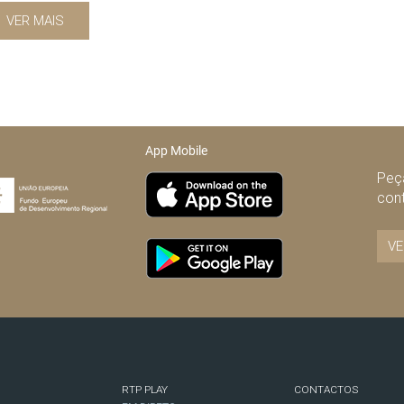
VER MAIS
App Mobile
Peça
con
VE
RTP PLAY
CONTACTOS