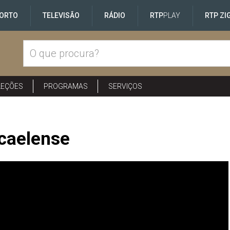
ORTO
TELEVISÃO
RÁDIO
RTP
PLAY
RTP ZI
LEÇÕES
PROGRAMAS
SERVIÇOS
caelense