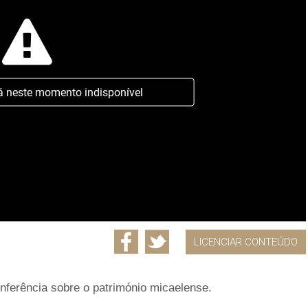
á neste momento indisponível
LICENCIAR CONTEÚDO
nferência sobre o património micaelense.