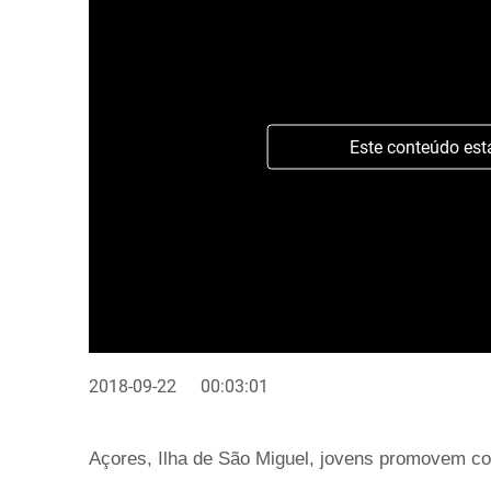
Este conteúdo est
2018-09-22
00:03:01
Açores, Ilha de São Miguel, jovens promovem co