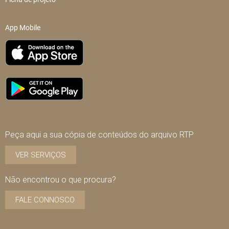
App Mobile
Peça aqui a sua cópia de conteúdos do arquivo RTP
VER SERVIÇOS
Não encontrou o que procura?
FALE CONNOSCO