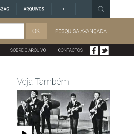
GZAG
ARQUIVOS
+
OK
PESQUISA AVANÇADA
SOBRE O ARQUIVO
CONTACTOS
Veja Também