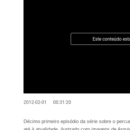
Este conteúdo est
2012-02-01
00:31:20
Décimo primeiro episódio da série sobre o perc
até à atualidade, ilustrado com imagens de Arqu