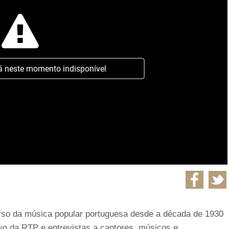
á neste momento indisponível
urso da música popular portuguesa desde a década de 1930
ivo da RTP e entrevistas a cantores, músicos e