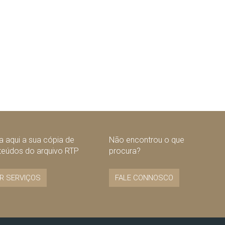
 aqui a sua cópia de
Não encontrou o que
teúdos do arquivo RTP
procura?
R SERVIÇOS
FALE CONNOSCO