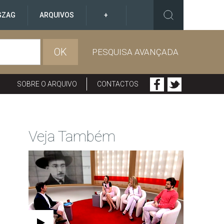
GZAG
ARQUIVOS
+
OK
PESQUISA AVANÇADA
SOBRE O ARQUIVO
CONTACTOS
Veja Também