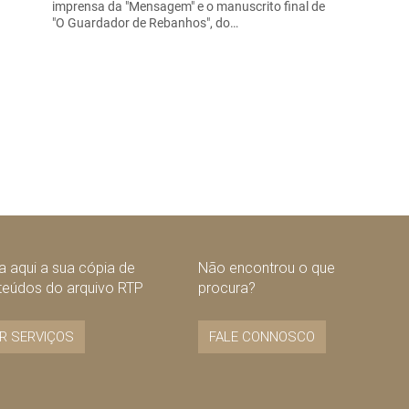
imprensa da "Mensagem" e o manuscrito final de
"O Guardador de Rebanhos", do…
 aqui a sua cópia de
Não encontrou o que
teúdos do arquivo RTP
procura?
R SERVIÇOS
FALE CONNOSCO