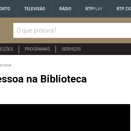
ORTO
TELEVISÃO
RÁDIO
RTP
PLAY
RTP ZI
LEÇÕES
PROGRAMAS
SERVIÇOS
acional
ssoa na Biblioteca