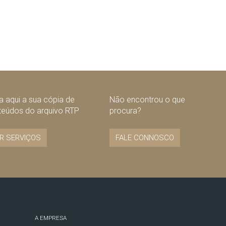
 aqui a sua cópia de
Não encontrou o que
teúdos do arquivo RTP
procura?
R SERVIÇOS
FALE CONNOSCO
A EMPRESA