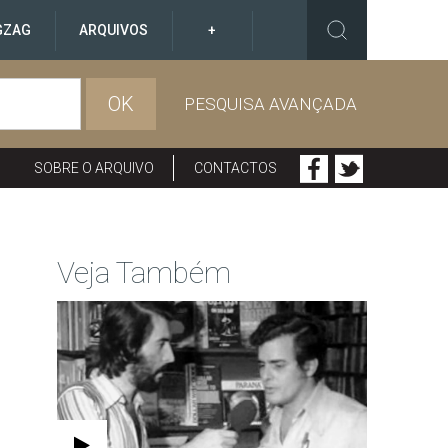
GZAG
ARQUIVOS
+
OK
PESQUISA AVANÇADA
SOBRE O ARQUIVO
CONTACTOS
Veja Também