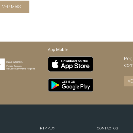
VER MAIS
App Mobile
Peça
con
VE
RTP PLAY
CONTACTOS