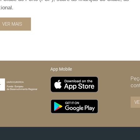
ional.
VER MAIS
App Mobile
Peça
con
VE