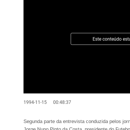
Este conteúdo est
1994-11-15
00:48:37
Segunda parte da entrevista conduzida pelos jo
Jorge Nuno Pinto da Costa, presidente do Futebo