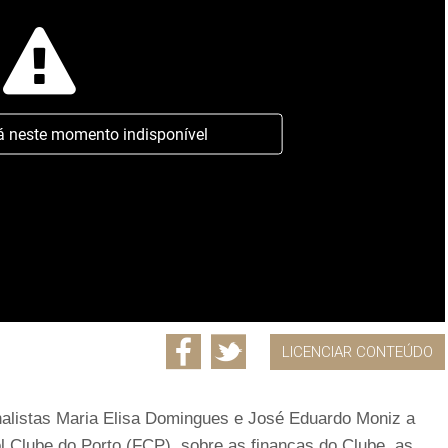
á neste momento indisponível
LICENCIAR CONTEÚDO
rnalistas Maria Elisa Domingues e José Eduardo Moniz a
l Clube do Porto (FCP), sobre as finanças do Clube, as