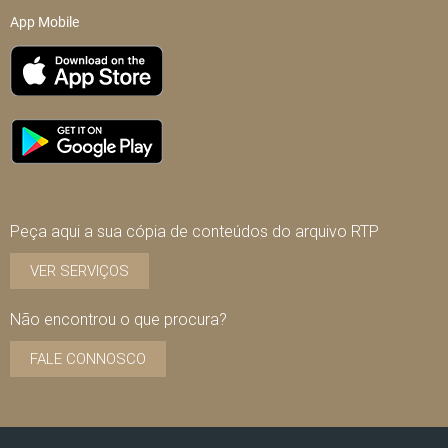
App Mobile
Peça aqui a sua cópia de conteúdos do arquivo RTP
VER SERVIÇOS
Não encontrou o que procura?
FALE CONNOSCO