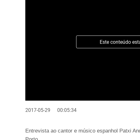
Este conteúdo est
2017-05-29
00:05:34
Entrevista ao cantor e músico espanhol Patxi A
Porto.