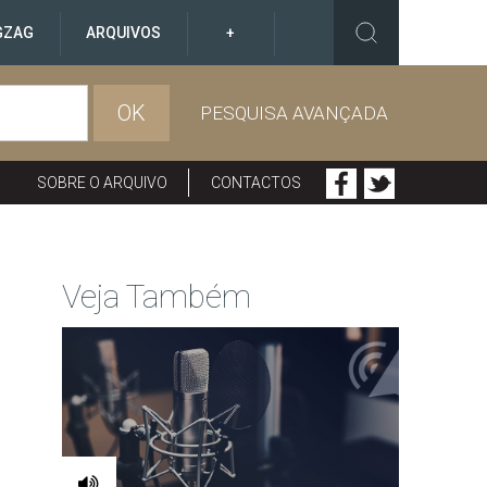
GZAG
ARQUIVOS
+
OK
PESQUISA AVANÇADA
SOBRE O ARQUIVO
CONTACTOS
Veja Também