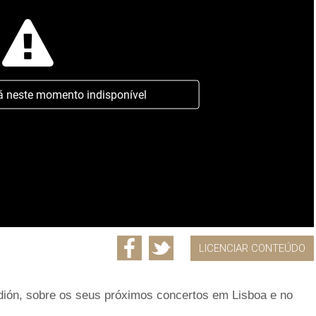
á neste momento indisponível
LICENCIAR CONTEÚDO
ndión, sobre os seus próximos concertos em Lisboa e no