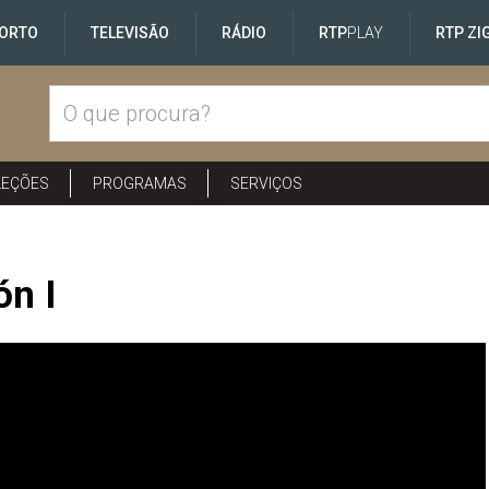
ORTO
TELEVISÃO
RÁDIO
RTP
PLAY
RTP ZI
LEÇÕES
PROGRAMAS
SERVIÇOS
ón I