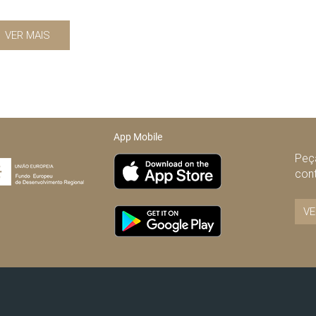
VER MAIS
App Mobile
Peça
con
VE