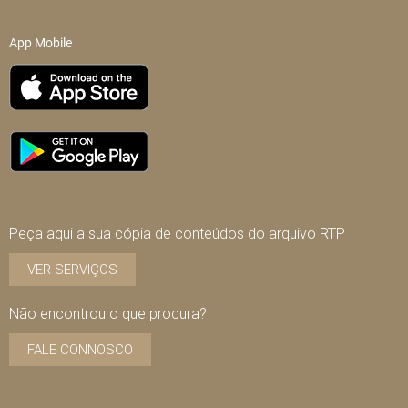
App Mobile
Peça aqui a sua cópia de conteúdos do arquivo RTP
VER SERVIÇOS
Não encontrou o que procura?
FALE CONNOSCO