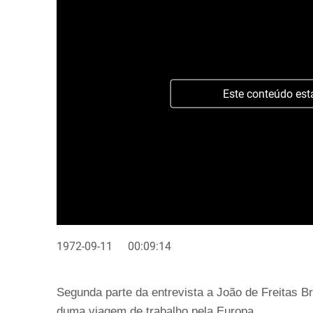
Este conteúdo est
1972-09-11
00:09:14
Segunda parte da entrevista a João de Freitas Br
duma viagem de trabalho pela Europa.