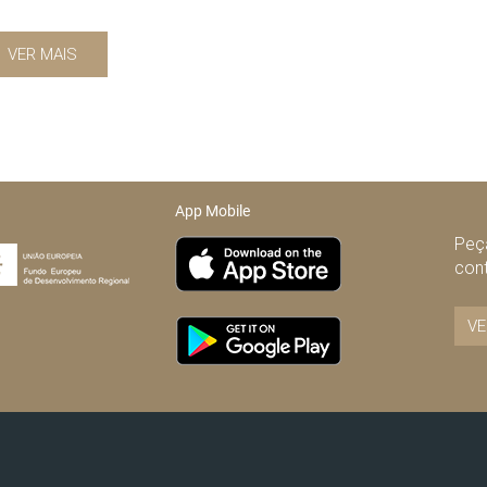
VER MAIS
App Mobile
Peça
con
VE