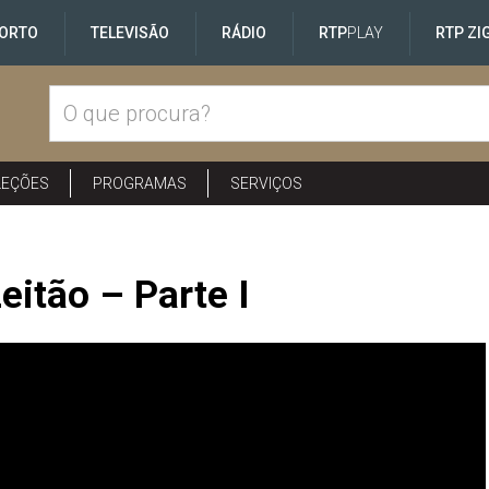
ORTO
TELEVISÃO
RÁDIO
RTP
PLAY
RTP ZI
LEÇÕES
PROGRAMAS
SERVIÇOS
eitão – Parte I