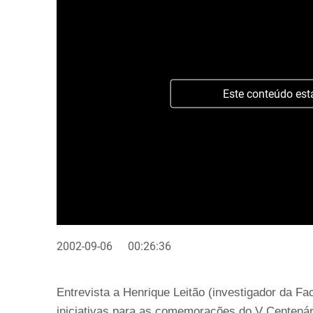
Este conteúdo est
2002-09-06
00:26:36
Entrevista a Henrique Leitão (investigador da F
iniciativas para as comemorações do V Centená