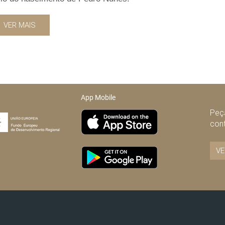
VER MAIS
App Mobile
Peça
con
VE