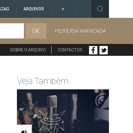
GZAG
ARQUIVOS
+
OK
PESQUISA AVANÇADA
SOBRE O ARQUIVO
CONTACTOS
Veja Também