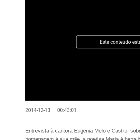
Este conteúdo est
2014-12-13
00:43:01
Entrevista à cantora Eugénia Melo e Castro, sob
homenagem à sua mãe, a poetisa Maria Alberta 