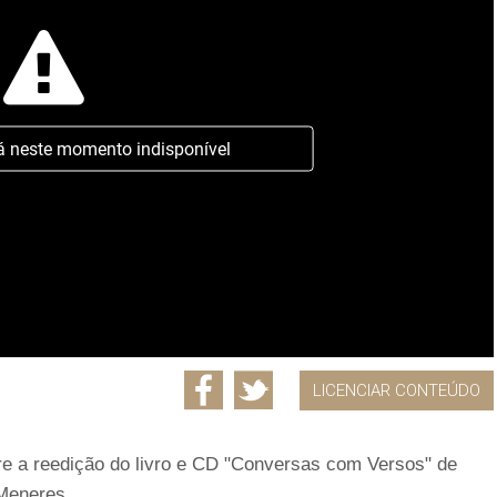
á neste momento indisponível
LICENCIAR CONTEÚDO
re a reedição do livro e CD "Conversas com Versos" de
Meneres.