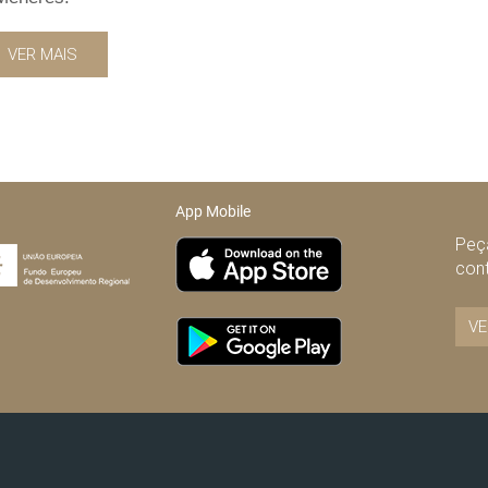
VER MAIS
App Mobile
Peça
con
VE