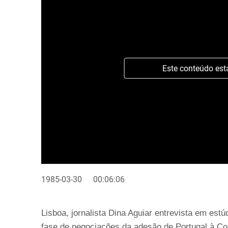
Este conteúdo est
1985-03-30
00:06:06
Lisboa, jornalista Dina Aguiar entrevista em estú
fase de negociações da adesão de Portugal à C