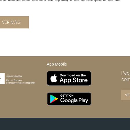
VER MAIS
App Mobile
Peça
con
VE