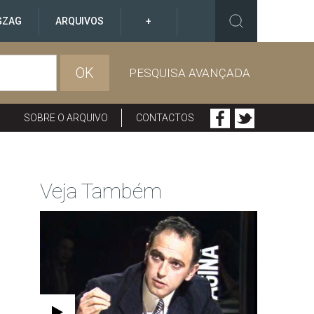
GZAG
ARQUIVOS
+
OK
PESQUISA AVANÇADA
SOBRE O ARQUIVO
CONTACTOS
Veja Também