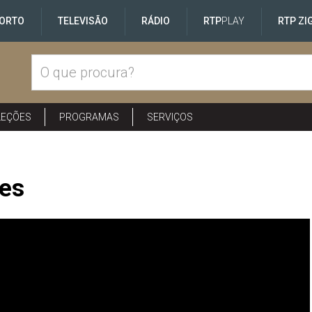
ORTO
TELEVISÃO
RÁDIO
RTP
PLAY
RTP ZI
LEÇÕES
PROGRAMAS
SERVIÇOS
pes