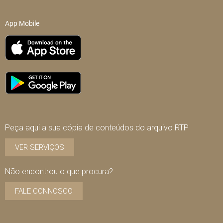
App Mobile
Peça aqui a sua cópia de conteúdos do arquivo RTP
VER SERVIÇOS
Não encontrou o que procura?
FALE CONNOSCO