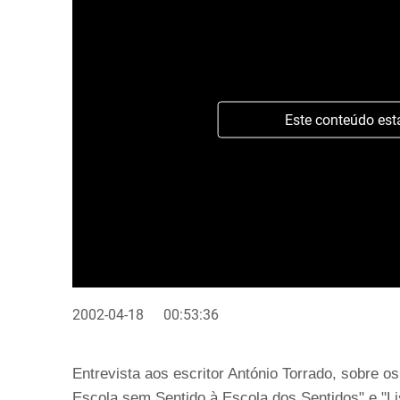
Este conteúdo est
2002-04-18
00:53:36
Entrevista aos escritor António Torrado, sobre 
Escola sem Sentido à Escola dos Sentidos" e "Li