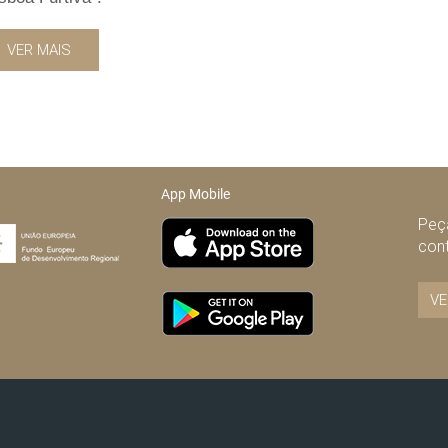
VER MAIS
App Mobile
Peça
con
VE