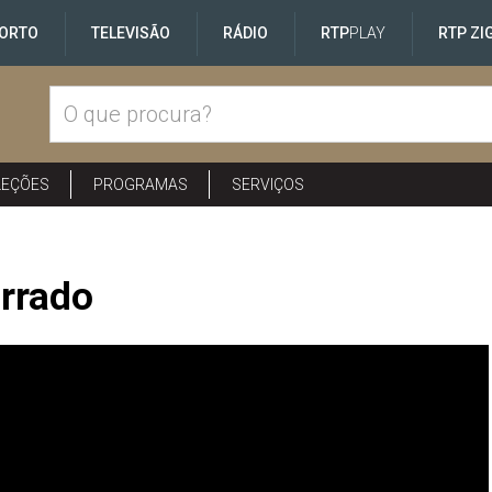
ORTO
TELEVISÃO
RÁDIO
RTP
PLAY
RTP ZI
LEÇÕES
PROGRAMAS
SERVIÇOS
orrado