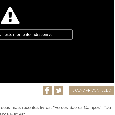
á neste momento indisponível
LICENCIAR CONTEÚDO
os seus mais recentes livros: "Verdes São os Campos", "Da
sboa Furtiva".