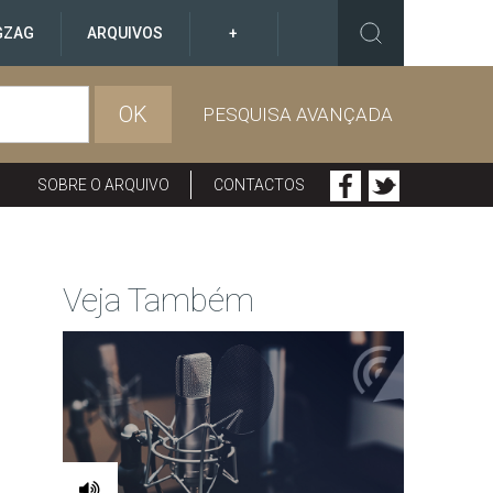
GZAG
ARQUIVOS
+
OK
PESQUISA AVANÇADA
SOBRE O ARQUIVO
CONTACTOS
Veja Também