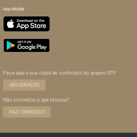
App Mobile
Peça aqui a sua cópia de conteúdos do arquivo RTP
VER SERVIÇOS
Não encontrou o que procura?
FALE CONNOSCO