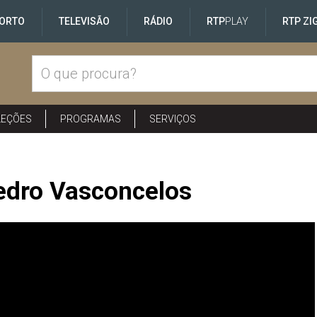
ORTO
TELEVISÃO
RÁDIO
RTP
PLAY
RTP ZI
LEÇÕES
PROGRAMAS
SERVIÇOS
Pedro Vasconcelos