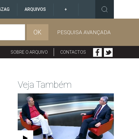
GZAG
ARQUIVOS
+
OK
PESQUISA AVANÇADA
SOBRE O ARQUIVO
CONTACTOS
Veja Também