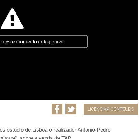
á neste momento indisponível
LICENCIAR CONTEÚDO
os estúdio de Lisboa o realizador António-Pedro
alavra", sobre a venda da TAP.