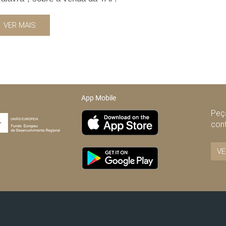
VER MAIS
App Mobile
Peça
con
VE