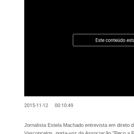
Este conteúdo est
2015-11-12
00:10:49
Jornalista Estela Machado entrevista em direto d
Vasconcelos, porta-voz da Associação "Peço a P