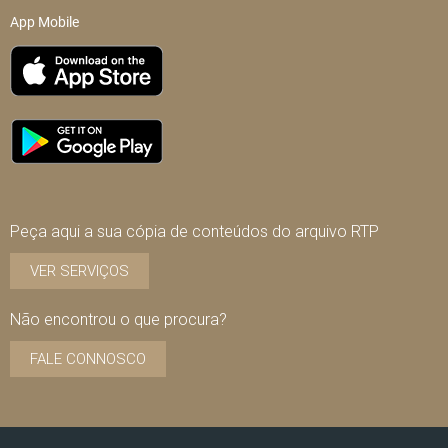
App Mobile
Peça aqui a sua cópia de conteúdos do arquivo RTP
VER SERVIÇOS
Não encontrou o que procura?
FALE CONNOSCO