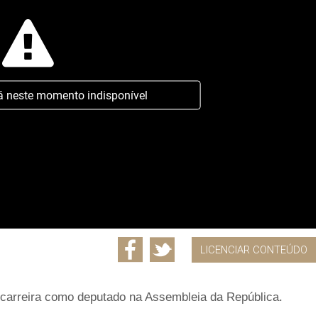
á neste momento indisponível
LICENCIAR CONTEÚDO
a carreira como deputado na Assembleia da República.