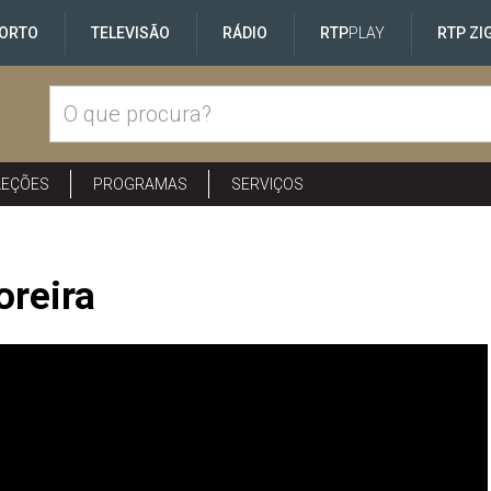
ORTO
TELEVISÃO
RÁDIO
RTP
PLAY
RTP ZI
LEÇÕES
PROGRAMAS
SERVIÇOS
oreira