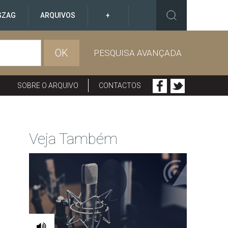
GZAG
ARQUIVOS
+
OK
PESQUISA AVANÇADA
SOBRE O ARQUIVO
CONTACTOS
Veja Também