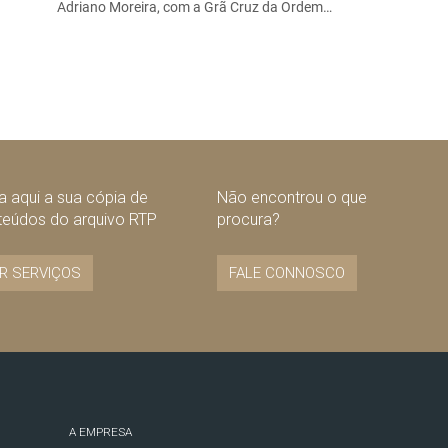
Adriano Moreira, com a Grã Cruz da Ordem…
 aqui a sua cópia de
Não encontrou o que
teúdos do arquivo RTP
procura?
R SERVIÇOS
FALE CONNOSCO
A EMPRESA