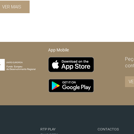
VER MAIS
App Mobile
Peça
con
VE
RTP PLAY
CONTACTOS